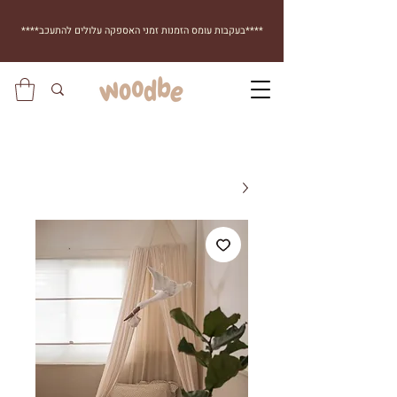
****בעקבות עומס הזמנות זמני האספקה עלולים להתעכב****