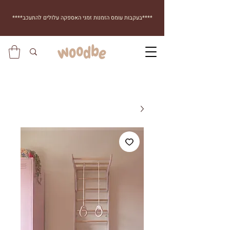
****בעקבות עומס הזמנות זמני האספקה עלולים להתעכב****