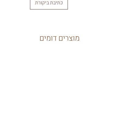
כתיבת ביקורת
מוצרים דומים
New
שטיח מעוינים צבעוני לילדים