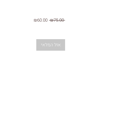
מחיר
מחיר
₪60.00
 ₪75.00 
רגיל
מבצע
אזל המלאי