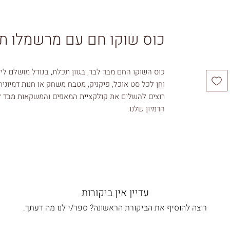
כוס שוקו חם עם מרשמלו ת
כוס השוקו החם מבד לבד, בגוון תכלת, בגודל מושלם ליד
וחן לכל סט אוכל, פיקניק, מטבח משחק או חנות דמיונית
רוצים להשלים את קולקציית המאפים והמשקאות מבד לב
הדמיון שלנו.
פרטי מוצר:
הכוס מלאה בצמר טבעי רך
גובה הכוס: 11.5 ס"מ
קוטר הכוס: 8 ס"מ
משקל סט השוקו החם: 70 גרם
עדיין אין ביקורות
רוצה להוסיף את הביקורת הראשונה? ספר/י לנו מה דעתך.