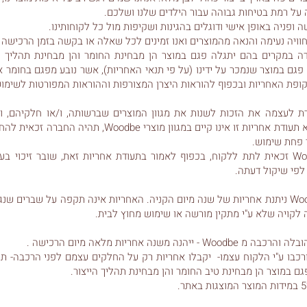
 על רמת בטיחות גבוהה עבור הילדים שלנו ושלכם.
ופניה באופן אישי ודוגלים בהגינות ושקיפות מול כל לקוחותינו.
חוויה נעימה והנאה מהמוצרים ואנו זמינים לכל שאלה או בקשה בזמן הרכישה 
דה במקרים בהם יתגלה פגם במוצר הן מבחינת החומר והן מבחינת תהליך הי
פגם במוצר שנמכר על ידינו (על פי תנאי האחריות), אשר נובע מפגם בחומר א
ופת האחריות ובכפוף להוראות היצרן המצורפות וההוראות המפורטות לשימוש
Woodb שומרת לעצמה את הזכות לשנות את מגוון המוצרים שברשותה, ו/או חלקיהם, 
במקרה בו מוצר הנושא תעודת אחריות זו אינו קיים במגוון מוצרי
י פחת שימוש.
לחילופין תהיה Woodbe זכאית לתת ללקוח, בכפוף לאמור בתעודת אחריות זאת, שובר זיכוי
לפי שיקול דעתה.
על המוצרים של Woodbe ניתנת אחריות של שנה מיום הקניה. האחריות אינה תקפה על שברי
 לקויה שלא ע"י מתקין מורשה או שימוש מחוץ לבית.
הנה משנה אחריות מלאה מיום הרכישה .
רכבו ע"י הלקוח עצמו- יקבלו אחריות רק על החלקים עצמם לפני הרכבה- תעו
ם במוצר הן מבחינת טיב החומר והן מבחינת תהליך הייצור.