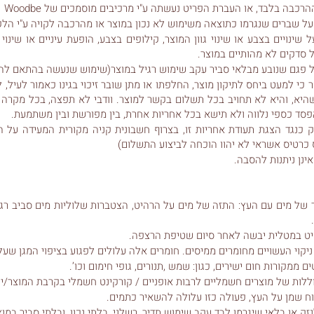
כבה בלבד, או העברת הפריט נעשתה ע"י מרכיבים מוסמכים של Woodbe
ל שברים שנגרמו כתוצאה משימוש לא נכון במוצר או מהרכבה לקויה ע"י הלק
 שינויים בצבע או שינוי גוון המוצר, קילופים בצבע, הופעת עיניים או שינו
 סדקים לא מהותיים במוצר.
 פגם שנובע מבלאי סביר עקב שימוש רגיל במוצר(שימוש שנעשה בהתאם להו
היא, והיא לא תחויב בכל תשלום בקשר למוצר. וודבי לא תפצה, בכל מקרה ע
הפסד כספי נלווה ולא תישא בכל אחריות אחרת, בין מפורשת ובין משתמעת.
ק כנגד הצגת תעודת אחריות זו, בצרוף חשבונית קניה מקורית המעידה על 
 כרטיס אשראי לא יהוו הוכחה לביצוע התשלום)
אינן ניתנות להסבה.
 של מים עם העץ: התזה של מים על הרהיט, הצטברות שלוליות מים סביב רגל
היט במטלית יבשה לאחר סיום שטיפת הרצפה.
יקוי העשויים מחומרים ממיסים. חומרים אלה עלולים לפגוע בציפוי המגן שע
ממקורות חום ישירים, כגון: שמש ,תנורים, גופי חימום וכו’.
ללות של מוצרים חשמליים לרבות אופניים / קורקינט חשמלי בקרבת המוצר/ים
 שמן על העץ, פעולה כזו עלולה להשאיר כתמים.
ק או בלאי שיגרמו לבד עקב שימוש תדיר, רשלני, בלתי נכון, ובלתי סביר במוצ