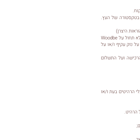
וח.
י בטקסטורה של העץ.
ראות היצרן)
למען הסר ספק, מובהר כי למעט ביחס לתיקון מוצר, החלפתו או מתן שובר זיכוי בגינו כאמור לעיל, לא תחול על Woodbe
ל נזק עקיף ו/או על
הרכישה ועל התשלום
י הרהיטים בעת ו/או
ל הרהיט.
;
ר.