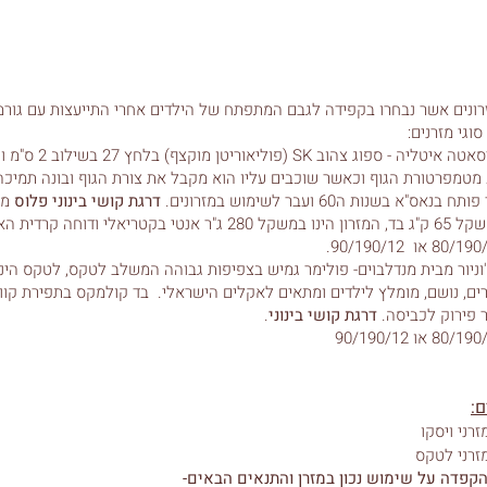
זרונים אשר נבחרו בקפידה לגבם המתפתח של הילדים אחרי התייעצות עם גורמ
1. מזרן ויסקו מבית סיסאטה אי
טמפרטורת הגוף וכאשר שוכבים עליו הוא מקבל את צורת הגוף ובונה תמיכה
א בשנות ה60 ועבר לשימוש במזרונים.
דרגת קושי בינוני פלוס
מו
'וניור מבית מנדלבוים- פולימר גמיש בצפיפות גבוהה המשלב לטקס, לטקס הינו
רים, נושם, מומלץ לילדים ומתאים לאקלים הישראלי. בד קולמקס בתפירת קוול
 פירוק לכביסה.
דרגת קושי בינוני
.
ם:
הקפדה על שימוש נכון במזרן והתנאים הבאים-