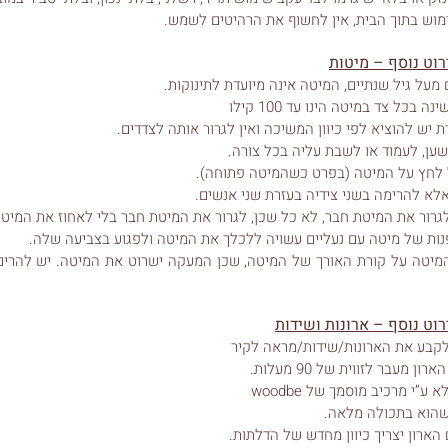
מוש בתוך הבית, אין לחשוף את הרהיטים לשמש.
וט נוסף – מיטות
מעל גיל שנתיים, המיטה אינה מיועדת לתינוקות.
כל צד במיטה הינו עד 100 קילו
יש להוציא לפי כיוון המשיכה ואין לגרור אותה לצדדים.
שען, לעמוד או לשבת עליה בכל צורה.
ל לחץ על המיטה (בפרט כשהמיטה פתוחה).
אלא להרימה בשני צידיה בעזרת שני אנשים.
לגרור את המיטת חבר, לא כל שכן, לגרור את המיטת חבר בלי לאחוז את המיטה
פנות של מיטה עם נעליים עשויה ללכלך את המיטה ולפגוע בצביעה שלה.
המיטה על קורת האורך של המיטה, שכן המעקה ישרוט את המיטה. יש להרים
וט נוסף – ארונות ושידות
לקבע את הארונות/שידות/מראה לקיר
 מעבר לזווית של 90 מעלות.
ע”י מרכיב מוסמך של woodbe
כשהוא בתכולה מלאה.
הארון יצריך כיוון מחד
ש של הדלתות.