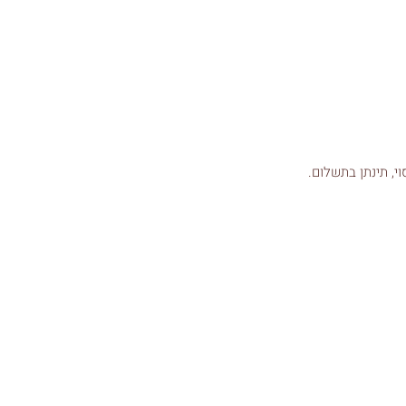
י, תינתן בתשלום.