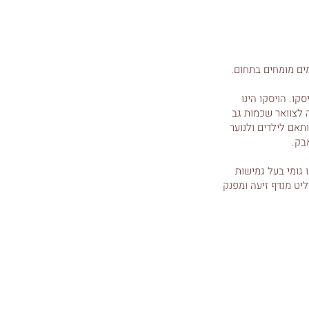
ים מומחים בתחום.
טליה - ספוג צהוב SK (פוליאוריטן מוקצף) בלחץ 27 בשילוב 2 ס"מ ויסקו. הויסקו הינו
 לצוואר שכמות גב
תאם לילדים ולנוער
 גומי בעל גמישות
יט מנדף זיעה ומפנק