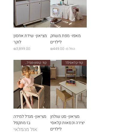
מאפו- מפת משחק
מציאון- שידת אחסון
לילדים
לוקר
מחיר מבצע
מחיר
החל מ-
₪449.00
₪3,899.00
קוד-קלאסי15
קוד קופון-מגדל15
מציאון- סט שולחן
מציאון- מגדל למידה
יצירה וכסאות קלאסי
בז מתקפל
לילדים
אזל מהמלאי