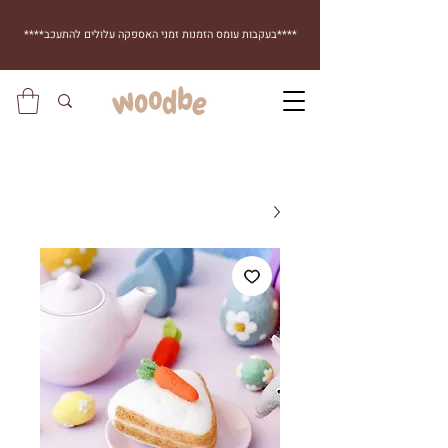
****בעקבות עומס הזמנות זמני האספקה עלולים להתעכב****