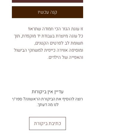
קנה עכשיו
זו עוגת הגזר הכי חמודה שתראו!
כל עוגה מיוצרת בעבודת יד מוקפדת, תוך
תשומת לב לפרטים הקטנים,
ומוסיפה אווירה כייפית למשחקי הבישול
והאפייה של הילדים.
העוגה עשויה מצמר איכותי בצפיפות
גבוהה, בצביעה ידידותית לילדים ולא
רעילה כך שהיא גם בטוחה וגם נעימה
למשחק.
עדיין אין ביקורות
רוצה להוסיף את הביקורת הראשונה? ספר/י
פרטי מוצר:
לנו מה דעתך.
• אורך: 8 ס"מ
• רוחב: 8 ס"מ
• גובה: 6 ס"מ
כתיבת ביקורת