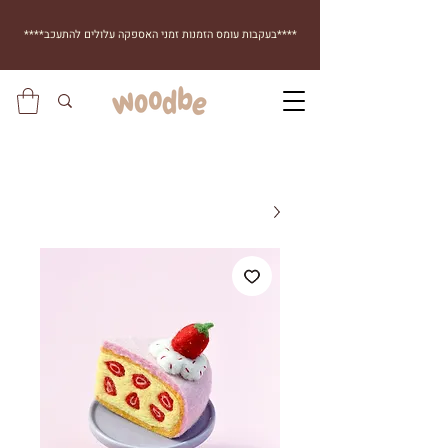
****בעקבות עומס הזמנות זמני האספקה עלולים להתעכב****