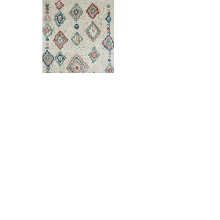
New
שטיח מעוינים צבעוני לילדים
מחיר
₪849.00
צור קשר
woodbega@gmail.com
0546550409 / 0523668212