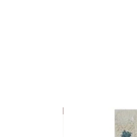
הגדול) מבניהם
New