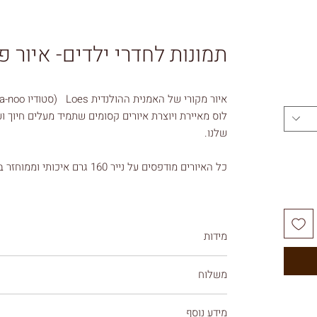
תמונות לחדרי ילדים- איור פ
איור מקורי של האמנית ההולנדית Loes (סטודיו maa-noo)
לוס מאיירת ויוצרת איורים קסומים שתמיד מעלים חיוך 
שלנו.
כל האיורים מודפסים על נייר 160 גרם איכותי וממוחזר בגודל 30/40 ס"מ
האיורים מגיעים ללא מסגרת.
** ניתן לבחור ולהוסיף לסל מדף לתמונה (וולי) או מסגר
מידות
30/40 CM
משלוח
עלות משלוח 39 ש"ח
מידע נוסף
ניתן לבחור באיסוף עצמי ללא עלות מתל אביב (תל גיבורים 5)