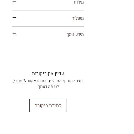
מידות
איכותי וממוחזר.
ניתן לבחור בין הגדלים השונים
משלוח
עלות משלוח 39 ש"ח
מידע נוסף
ניתן לבחור באיסוף עצמי ללא עלות מתל אביב
(תל גיבורים 5)
אספקה: 7 ימי עסקים
אם מזמינים מס' מוצרים המשלוח מחושב
חומר: מודפס על 100% נייר ממוחזר בעובי 300
לפי המוצר היקר (הגדול) מבניהם
גרם.
עדיין אין ביקורות
רוצה להוסיף את הביקורת הראשונה? ספר/י
לנו מה דעתך.
כתיבת ביקורת