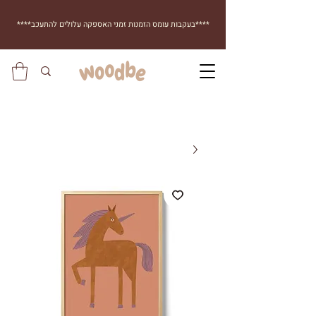
****בעקבות עומס הזמנות זמני האספקה עלולים להתעכב****