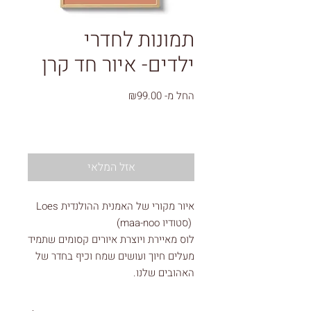
תמונות לחדרי
ילדים- איור חד קרן
מחיר
החל מ-
₪99.00
מבצע
אזל המלאי
איור מקורי של האמנית ההולנדית Loes
(סטודיו maa-noo)
לוס מאיירת ויוצרת איורים קסומים שתמיד
מעלים חיוך ועושים שמח וכיף בחדר של
האהובים שלנו.
כל האיורים מודפסים על נייר 160 גרם