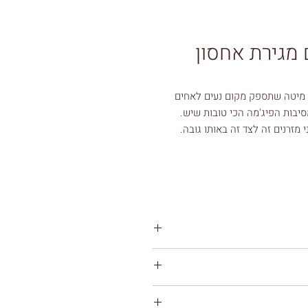
 מגירת אחסון
 מיטה שתספק מקום נעים לאחים
יבות הפיג'מה הכי טובות שיש.
זרנים זה לצד זה באותו גובה.
 (כמו בתמונה), אפשר לכתוב לנו
אחד. כלומר כשמיטה פתוחה או כשהיא
 יש לאכסן במקום אחר/ מתחת למיטה)
*כל הצבעים שלנו הם ציפוי פורמייקה איכותי על עץ ליבנה ( Birch ) עמיד וקל לניקוי. ניתן