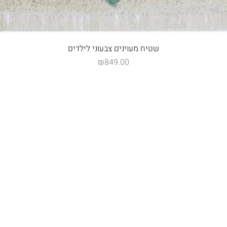
תצוגה מהירה
שטיח מעוינים צבעוני לילדים
מחיר
₪849.00
החשבון שלי
צור קשר
woodbega@gmail.com
0546550409 / 0523668212
תל אביב