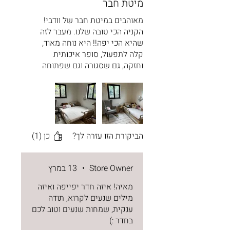
מיטת חבר
מאוהבים במיטת חבר של וודבי!
הקניה הכי טובה שלנו. מעבר לזה
שהיא הכי יפה!! היא נוחה מאוד,
קלה לתפעול, סופר איכותית
וחזקה, גם שסגורה וגם שפתוחה
(ישנים בה ביחד עם הבת שלנו
בשני המצבים והיא מושלמת).
מזרונים מאוד נוחים. כל מי שבא
לישון אצלנו מתלהב :)
הביקורת הזו עזרה לך?
כן (1)
Store Owner
•
13 במרץ
מאיה! איזה חדר יפייפה ואיזה
מילים שנעים לקרוא, תודה
ענקית, שמחות שנעים וטוב לכם
בחדר :)