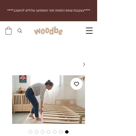
****בעקבות עומס הזמנות זמני האספקה עלולים להתעכב****