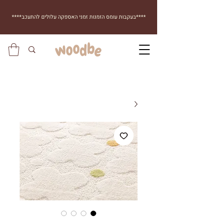
****בעקבות עומס הזמנות זמני האספקה עלולים להתעכב****