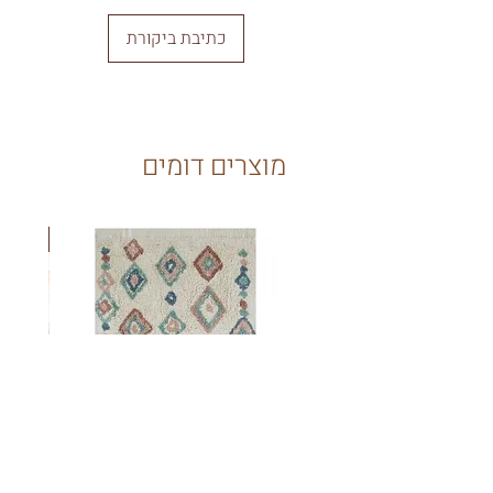
חדש, ללא סימני שימוש, לכלוך, כתמים, ריחות
או פגמים כלשהם.
כתיבת ביקורת
כל שטיח המוחזר עובר בדיקת איכות במחסן
שלנו, ולאחר אישור תקינותו יבוצע הזיכוי
בהתאם למדיניות ההחזרות
ניתן להחזיר/להחליף עד 14 ימי עסקים מרגע
קבלת השטיח – ישנן 2 אופציות:
1. החזרה בהגעה לאולם התצוגה שלנו – תל
מוצרים דומים
גיבורים 5 תל אביב
א'-ה': 9:00-17:00
2. החזרה/החלפה באמצעות שירות המשלוחים
שלנו בעלות 80 ש"ח בתיאום מולנו
New
* החזר שטיח = החזר כספי מלא