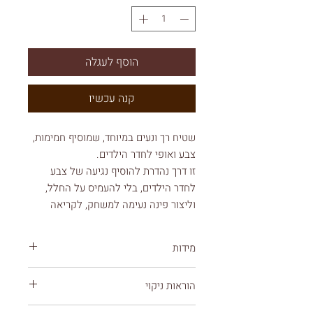
הוסף לעגלה
קנה עכשיו
שטיח רך ונעים במיוחד, שמוסיף חמימות,
צבע ואופי לחדר הילדים.
זו דרך נהדרת להוסיף נגיעה של צבע
לחדר הילדים, בלי להעמיס על החלל,
וליצור פינה נעימה למשחק, לקריאה
ולרגעים השקטים של היום🤍
מידות
השטיח עשוי מחומרים איכותיים ועמידים
במיוחד לשימוש יומיומי, עמיד בפני
L שטיח - 160/230 ס"מ
הוראות ניקוי
עובי : 14 מ"מ
כתמים ושומר על מראהו לאורך זמן. הוא
טיב הסיב- 60% היטסט + 40% פוליאסטר
קל לניקוי ותחזוקה ומתאים גם לחדרים
אבק: מומלץ לשאוב את השטיח אחת לשבוע –