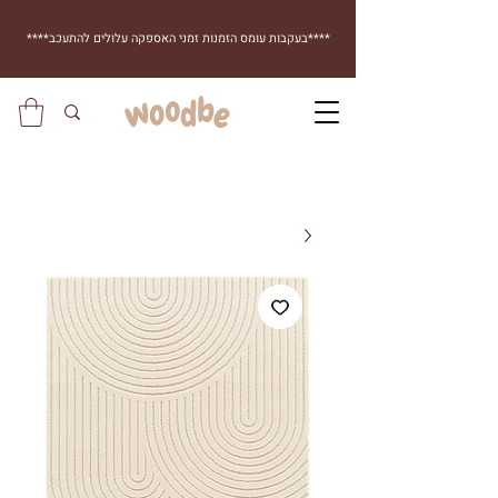
****בעקבות עומס הזמנות זמני האספקה עלולים להתעכב****