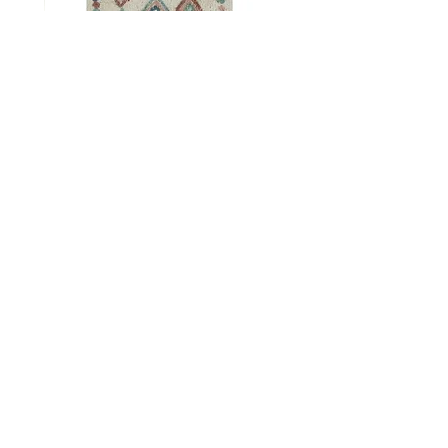
* החזר שטיח = החזר כספי מלא
שטיח מעוינים צבעוני לילדים
מחיר
₪849.00
צור קשר
woodbega@gmail.com
0546550409 / 0523668212