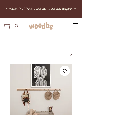
****בעקבות עומס הזמנות זמני האספקה עלולים להתעכב****