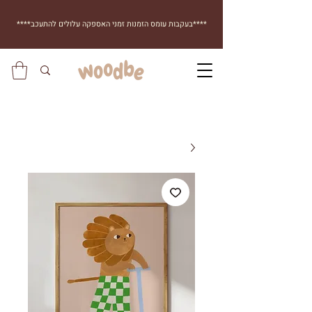
****בעקבות עומס הזמנות זמני האספקה עלולים להתעכב****