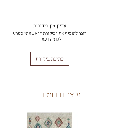
חומר: מודפס על 100% נייר ממוחזר בעובי 300
לפי המוצר היקר (הגדול) מבניהם
האיורים מגיעים ללא מסגרת.
גרם.
** ניתן לבחור ולהוסיף לסל מדף לתמונה
(וולי) או מסגרת לתמונה דרך לשונית
עדיין אין ביקורות
איורים
רוצה להוסיף את הביקורת הראשונה? ספר/י
לנו מה דעתך.
כתיבת ביקורת
מוצרים דומים
New