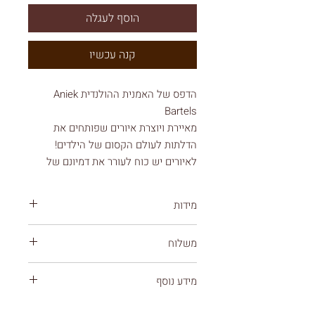
הוסף לעגלה
קנה עכשיו
הדפס של האמנית ההולנדית Aniek
Bartels
מאיירת ויוצרת איורים שפותחים את
הדלתות לעולם הקסום של הילדים!
לאיורים יש כוח לעורר את דמיונם של
ילדים ולהזמין אותם לקיים אינטראקציה
ולחקור. עם מגע של הומור, צבעים
מידות
מרהיבים והבנה עמוקה של עולם הילדים,
היא יוצרת גשר בין עולם המבוגרים לדמיון
האיור מודפס נייר בגודל A3
משלוח
297*420 מ"מ
המופלא של ילדים.
עלות משלוח 39 ש"ח
מידה: A3
מידע נוסף
ניתן לבחור באיסוף עצמי ללא עלות מתל אביב
(תל גיבורים 5)
חומר: מודפס על 100% נייר ממוחזר בעובי
אספקה: 7 ימי עסקים
אם מזמינים מס' מוצרים המשלוח מחושב
300 גרם.